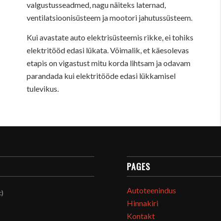
valgustusseadmed, nagu näiteks laternad,
ventilatsioonisüsteem ja mootori jahutussüsteem.
Kui avastate auto elektrisüsteemis rikke, ei tohiks
elektritööd edasi lükata. Võimalik, et käesolevas
etapis on vigastust mitu korda lihtsam ja odavam
parandada kui elektritööde edasi lükkamisel
tulevikus.
PAGES
Autoteenindus
:)
Hinnakiri
Kontakt