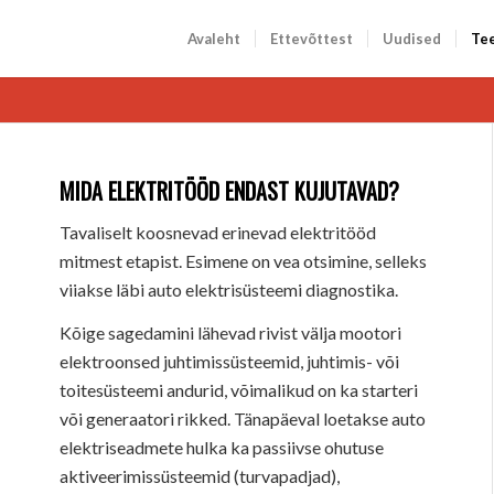
Avaleht
Ettevõttest
Uudised
Te
MIDA ELEKTRITÖÖD ENDAST KUJUTAVAD?
Tavaliselt koosnevad erinevad elektritööd
mitmest etapist. Esimene on vea otsimine, selleks
viiakse läbi auto elektrisüsteemi diagnostika.
Kõige sagedamini lähevad rivist välja mootori
elektroonsed juhtimissüsteemid, juhtimis- või
toitesüsteemi andurid, võimalikud on ka starteri
või generaatori rikked. Tänapäeval loetakse auto
elektriseadmete hulka ka passiivse ohutuse
aktiveerimissüsteemid (turvapadjad),