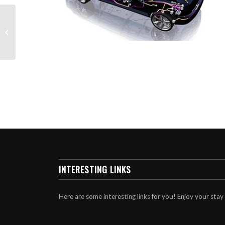
Õlivahetus
INTERESTING LINKS
Here are some interesting links for you! Enjoy your stay 